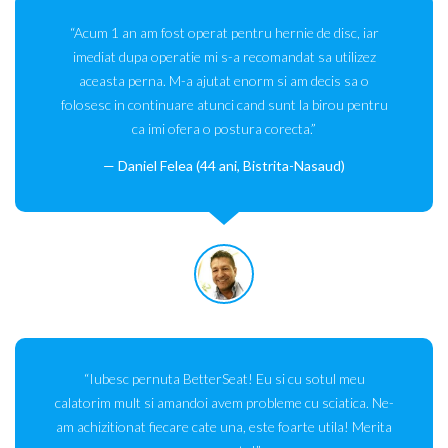
“Acum 1 an am fost operat pentru hernie de disc, iar
imediat dupa operatie mi s-a recomandat sa utilizez
aceasta perna. M-a ajutat enorm si am decis sa o
folosesc in continuare atunci cand sunt la birou pentru
ca imi ofera o postura corecta.”
Daniel Felea (44 ani, Bistrita-Nasaud)
“Iubesc pernuta BetterSeat! Eu si cu sotul meu
calatorim mult si amandoi avem probleme cu sciatica. Ne-
am achizitionat fiecare cate una, este foarte utila! Merita