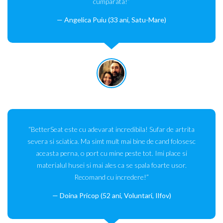
cumparata!”
Angelica Puiu (33 ani, Satu-Mare)
“BetterSeat este cu adevarat incredibila! Sufar de artrita
severa si sciatica. Ma simt mult mai bine de cand folosesc
aceasta perna, o port cu mine peste tot. Imi place si
materialul husei si mai ales ca se spala foarte usor.
Recomand cu incredere!”
Doina Pricop (52 ani, Voluntari, Ilfov)