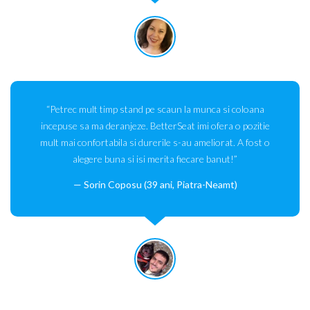
“Petrec mult timp stand pe scaun la munca si coloana
incepuse sa ma deranjeze. BetterSeat imi ofera o pozitie
mult mai confortabila si durerile s-au ameliorat. A fost o
alegere buna si isi merita fiecare banut!”
Sorin Coposu (39 ani, Piatra-Neamt)