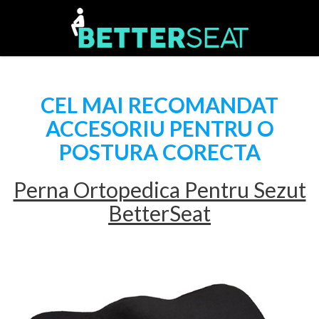
Skip
to
CEL MAI RECOMANDAT
content
ACCESORIU PENTRU O
POSTURA CORECTA
Perna Ortopedica Pentru Sezut
BetterSeat